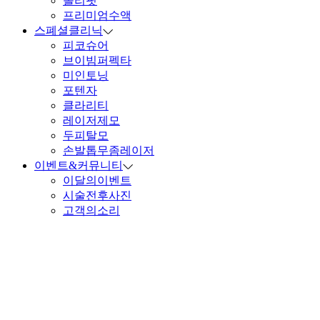
올리핏
프리미엄수액
스폐셜클리닉
피코슈어
브이빔퍼펙타
미인토닝
포텐자
클라리티
레이저제모
두피탈모
손발톱무좀레이저
이벤트&커뮤니티
이달의이벤트
시술전후사진
고객의소리