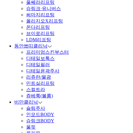
울쎄라리프팅
슈링크·유니버스
써마지리프팅
올리지오X리프팅
온다리프팅
브이로리프팅
LDM리프팅
동안쁘띠클리닉
프리미엄스킨부스터
디테일보톡스
디테일필러
디테일윤곽주사
리쥬란/물광
민트실리프팅
스컬트라
쥬베룩(볼륨)
비만클리닉
슬림주사
인모드BODY
슈링크BODY
울핏