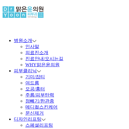
병원소개
인사말
의료진소개
진료안내/오시는길
WHY맑은윤의원
피부클리닉
기미/잡티
여드름
모공/흉터
주름/피부탄력
점빼기/한관종
메디컬스킨케어
문신제거
디자인리프팅
스폐셜리프팅