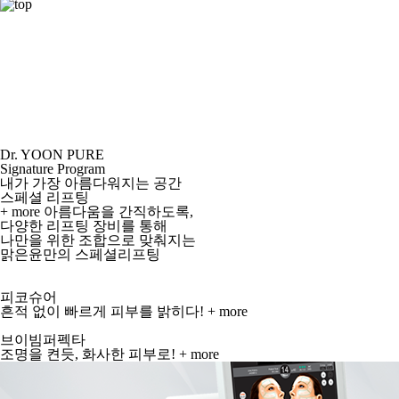
Dr. YOON PURE
Signature Program
내가 가장 아름다워지는 공간
스페셜 리프팅
+ more
아름다움을 간직하도록,
다양한 리프팅 장비를 통해
나만을 위한 조합으로 맞춰지는
맑은윤만의 스페셜리프팅
피코슈어
흔적 없이 빠르게 피부를 밝히다!
+ more
브이빔퍼펙타
조명을 켠듯, 화사한 피부로!
+ more