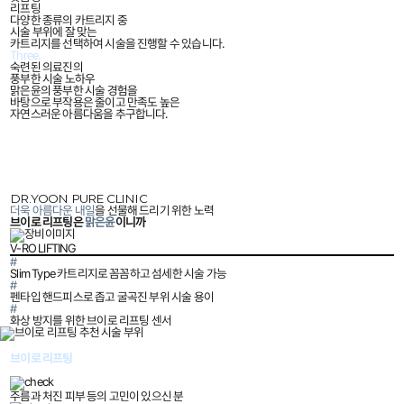
리프팅
다양한 종류의 카트리지 중
시술 부위에 잘 맞는
카트리지를 선택하여 시술을 진행할 수 있습니다.
Three.
숙련된 의료진의
풍부한 시술 노하우
맑은윤의 풍부한 시술 경험을
바탕으로 부작용은 줄이고 만족도 높은
자연스러운 아름다움을 추구합니다.
DR.YOON PURE CLINIC
더욱 아름다운 내일
을 선물해 드리기 위한 노력
브이로 리프팅은
맑은윤
이니까
V-RO LIFTING
#
Slim Type 카트리지로 꼼꼼하고 섬세한 시술 가능
#
펜타입 핸드피스로 좁고 굴곡진 부위 시술 용이
#
화상 방지를 위한 브이로 리프팅 센서
DR.YOON PURE CLINIC
브이로 리프팅
이런 분들에게 추천드려요!
주름과 처진 피부 등의 고민이 있으신 분