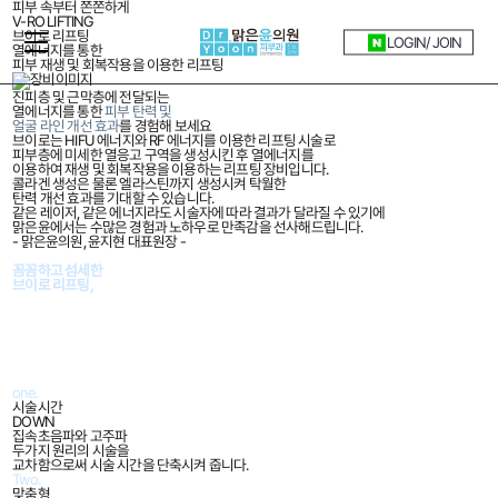
피부 속부터 쫀쫀하게
V-RO LIFTING
브이로 리프팅
LOGIN
/ JOIN
열에너지를 통한
피부 재생 및 회복작용을 이용한 리프팅
진피층 및 근막층에 전달되는
열에너지를 통한
피부 탄력 및
얼굴 라인 개선 효과
를 경험해 보세요
브이로는 HIFU 에너지와 RF 에너지를 이용한 리프팅 시술로
피부층에 미세한 열응고 구역을 생성시킨 후 열에너지를
이용하여 재생 및 회복작용을 이용하는 리프팅 장비입니다.
콜라겐 생성은 물론 엘라스틴까지 생성시켜 탁월한
탄력 개선 효과를 기대할 수 있습니다.
같은 레이저, 같은 에너지라도 시술자에 따라 결과가 달라질 수 있기에
맑은윤에서는 수많은 경험과 노하우로 만족감을 선사해드립니다.
- 맑은윤의원, 윤지현 대표원장 -
DR.YOON PURE CLINIC
꼼꼼하고 섬세한
리프팅
브이로 리프팅,
어떤 점이 좋은가요?
열에너지를 통한 피부 재생 및 회복작용을 이용하여 피부탄력 개선,
콜라겐 생성 촉진, 엘라스틴 생성, 주름 개선 등의 효과를 기대할 수 있습니다.
one.
시술시간
DOWN
집속초음파와 고주파
두가지 원리의 시술을
교차함으로써 시술 시간을 단축시켜 줍니다.
Two.
맞춤형